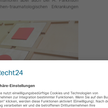
rntumoren aber auch bei M. Parkinson
hen-traumatologischen Erkrankungen