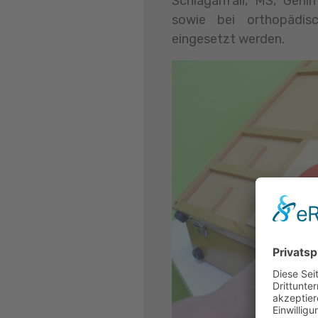
Schlaganfall, MS, Gehi
sowie bei orthopädisc
eingesetzt werden.