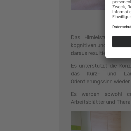
Das Hirnleistungstra
kognitiven und neuropsy
daraus resultierenden Fä
Es unterstützt die Konze
das Kurz- und Lan
Orientierungssinn wieder
Es werden sowohl co
Arbeitsblätter und Thera