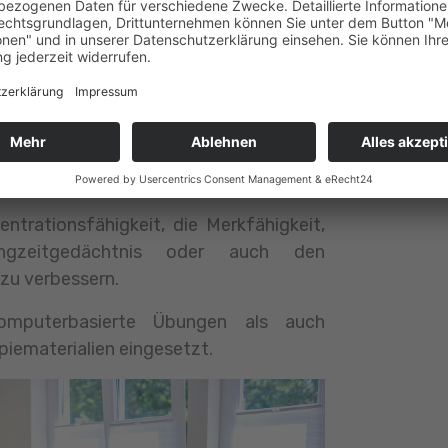
ining kommt bei der Behandlung von
chologischen Krankheitsbildern und den
higkeitsstörungen zum Einsatz.
ntrationsfähigkeit, die Merkfähigkeit,
gzeitgedächtnis oder auch den
 zu verbessern.
mputerbasierte Übungen als auch
piematerialien eingesetzt.